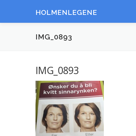
Gå
til
HOLMENLEGENE
innhold
IMG_0893
IMG_0893