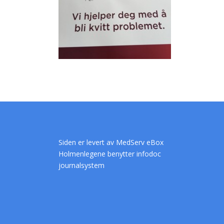
Siden er levert av
MedServ eBox
Holmenlegene benytter infodoc
journalsystem