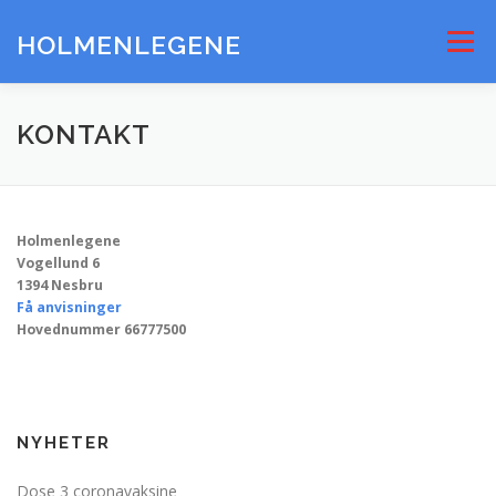
Gå
til
HOLMENLEGENE
Meny
innhold
ANSATTE
KONTAKT
KART
KONTAKT
Holmenlegene
Vogellund 6
1394 Nesbru
Få anvisninger
Hovednummer 66777500
NYHETER
Dose 3 coronavaksine